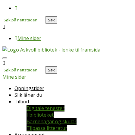
Skip
to
Søk
the
etter
content
Mine sider
Meny
Søk
etter
Mine sider
Opningstider
Slik låner du
Tilbod
Digitale tenester
I biblioteket
Barnehagar og skular
Tilpassa litteratur
Arrangement