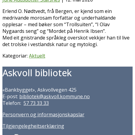
Erlend O. Nødtvedt, frå Bergen, er kjend som ein
medrivande morosam forfattar og underhaldande
opplesar – med bøker som “Trollsuiten”, “I Olav
Nygaards seng” og “Mordet på Henrik Ibsen”.
Med eit gnistrande språkleg overskot vekkjer han til live
det trolske i vestlandsk natur og mytologi.
Kategoriar:
Aktuelt
Askvoll bibliotek
«Bankbygget», Askvollvegen 425
E-post:
bibliotek@askvoll.kommune.no
Telefon:
57 73 33 33
Personvern og informasjonskapslar
Tilgjengelegheitserklæring