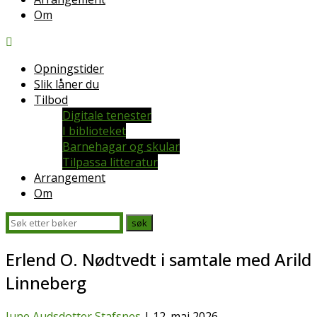
Om
Opningstider
Slik låner du
Tilbod
Digitale tenester
I biblioteket
Barnehagar og skular
Tilpassa litteratur
Arrangement
Om
Erlend O. Nødtvedt i samtale med Arild
Linneberg
June Audsdotter Stafsnes
|
12. mai 2026