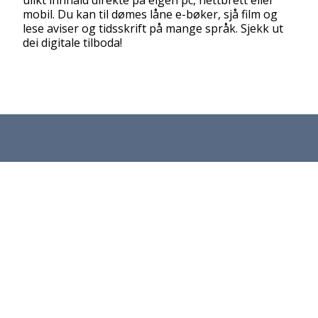
mobil. Du kan til dømes låne e-bøker, sjå film og
lese aviser og tidsskrift på mange språk. Sjekk ut
dei digitale tilboda!
Askvoll bibliotek
«Bankbygget», Askvollvegen 425
E-post:
bibliotek@askvoll.kommune.no
Telefon:
57 73 33 33
Personvern og informasjonskapslar
Tilgjengelegheitserklæring