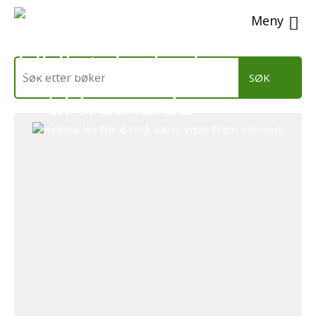
Men
Søk
etter